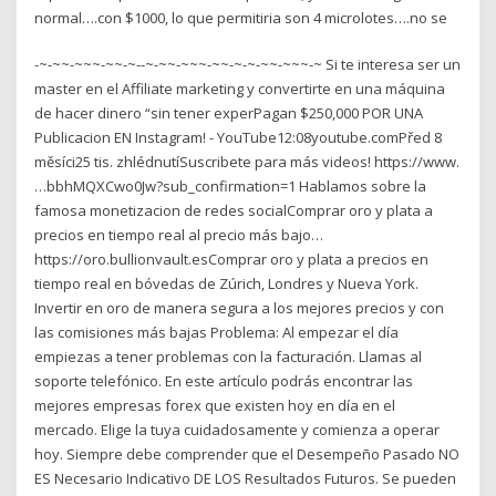
normal….con $1000, lo que permitiria son 4 microlotes….no se
-~-~~-~~~-~~-~--~-~~-~~~-~~-~-~-~~-~~~-~ Si te interesa ser un
master en el Affiliate marketing y convertirte en una máquina
de hacer dinero “sin tener experPagan $250,000 POR UNA
Publicacion EN Instagram! - YouTube12:08youtube.comPřed 8
měsíci25 tis. zhlédnutíSuscribete para más videos! https://www.
…bbhMQXCwo0Jw?sub_confirmation=1 Hablamos sobre la
famosa monetizacion de redes socialComprar oro y plata a
precios en tiempo real al precio más bajo…
https://oro.bullionvault.esComprar oro y plata a precios en
tiempo real en bóvedas de Zúrich, Londres y Nueva York.
Invertir en oro de manera segura a los mejores precios y con
las comisiones más bajas Problema: Al empezar el día
empiezas a tener problemas con la facturación. Llamas al
soporte telefónico. En este artículo podrás encontrar las
mejores empresas forex que existen hoy en día en el
mercado. Elige la tuya cuidadosamente y comienza a operar
hoy. Siempre debe comprender que el Desempeño Pasado NO
ES Necesario Indicativo DE LOS Resultados Futuros. Se pueden