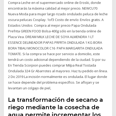
Compra Leche en el supermercado online de Eroski, donde
encontrarás la máxima calidad al mejor precio. NEWCU70
Nueva Moda para mujer largo rizado ondulado peluca de leche
oscura pelucas Cosplay. 1of3 Costo de envío: Envíos gratis. A
Estados Unidos Compra al mejor precio Papa Ondulada
Prefrita GREEN FOOD Bolsa 400g sólo en la tienda online de
Plaza Vea. DREAM MILK LECHE DE SOYA ALMENDRA 1 LT
ESSENCE DELINEADOR PAPAS PRFRTA ONDULADA 1 KG BORA
BORA TIBAU MONOCOLOR C16 PAPA MARGARITA ONDULADA
TOMATE. Si la compra se hace por servicio a domicilio, este
tendrá un costo adicional dependiendo de la ciudad. Si por su
En Tienda Scorpion puedes comprar Milpa Real Tostada
Ondulada 324 Gr Abarrotes al mayoreo. Haz tu pedido en línea.
2 Dic 2019 La incisión normalmente es ondulada. El lugar donde
se hace depende del problema específico. Se aflojan y se
levantan un colgajo de piel,
La transformación de secano a
riego mediante la cosecha de
agua permite incrementar los